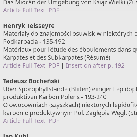
Das Miocän der Umgebung von Książ Wielki (
Article Full Text, PDF
Henryk Teisseyre
Materiały do znajomości osuwisk w niektórych o
Podkarpacia - 135-192
Matériaux pour l’étude des éboulements dans q
Karpates et des Subkarpates (Résumé)
Article Full Text, PDF
|
Insertion after p. 192
Tadeusz Bocheński
Uber Sporophyllstande (Bliiten) einiger Lepido
produktiven Karbon Polens - 193-240
O owocowniach (szyszkach) niektórych lepidofi
karbonie produktywnym Pol. Zagłębia Węgl. (St
Article Full Text, PDF
Jan Kuhl