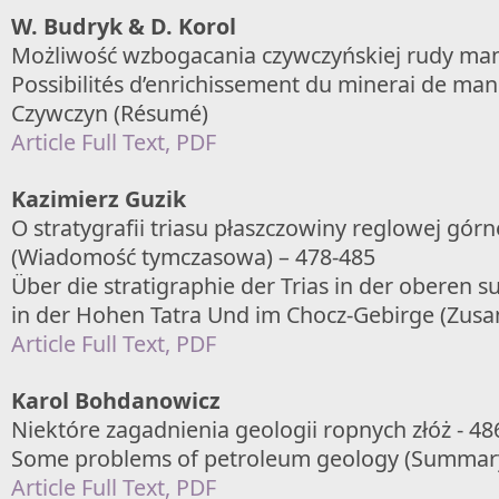
W. Budryk & D. Korol
Możliwość wzbogacania czywczyńskiej rudy ma
Possibilités d’enrichissement du minerai de ma
Czywczyn (Résumé)
Article Full Text, PDF
Kazimierz Guzik
O stratygrafii triasu płaszczowiny reglowej górn
(Wiadomość tymczasowa) – 478-485
Über die stratigraphie der Trias in der oberen s
in der Hohen Tatra Und im Chocz-Gebirge (Zu
Article Full Text, PDF
Karol Bohdanowicz
Niektóre zagadnienia geologii ropnych złóż - 48
Some problems of petroleum geology (Summar
Article Full Text, PDF