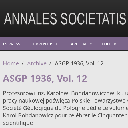
Skip to main content
IN PRESS
CURRENT ISSUE
ARCHIVE
EDITORS
Home
/
Archive
/
ASGP 1936, Vol. 12
ASGP 1936, Vol. 12
Profesorowi inż. Karolowi Bohdanowiczowi ku uc
pracy naukowej poświęca Polskie Towarzystwo 
Société Géologique do Pologne dédie ce volume
Karol Bohdanowicz pour célébrer le Cinquantena
scientifique