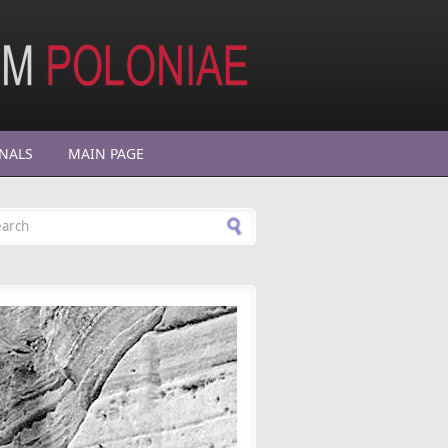
NALS
MAIN PAGE
arch form