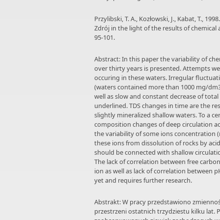
Przylibski, T. A., Kozłowski, J., Kabat, T., 
Zdrój in the light of the results of chemical 
95-101.
Abstract: In this paper the variability of 
over thirty years is presented. Attempts we
occuring in these waters. Irregular fluctua
(waters contained more than 1000 mg/dm3 of
well as slow and constant decrease of total
underlined. TDS changes in time are the res
slightly mineralized shallow waters. To a 
composition changes of deep circulation ac
the variability of some ions concentration (
these ions from dissolution of rocks by acid
should be connected with shallow circulatio
The lack of correlation between free carb
ion as well as lack of correlation betwee
yet and requires further research.
Abstrakt: W pracy przedstawiono zmienno
przestrzeni ostatnich trzydziestu kilku lat.