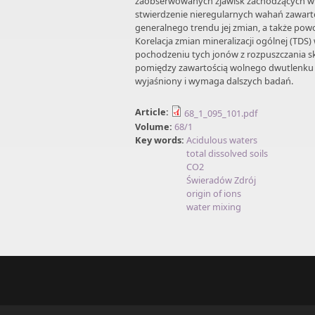
zaobserwowanych zjawisk zachodzących w 
stwierdzenie nieregularnych wahań zawart
generalnego trendu jej zmian, a także powol
Korelacja zmian mineralizacji ogólnej (TDS
pochodzeniu tych jonów z rozpuszczania ska
pomiędzy zawartością wolnego dwutlenku 
wyjaśniony i wymaga dalszych badań.
Article:
68_1_095_101.pdf
Volume:
68/1
Key words:
Acidulous waters
total dissolved soils
CO2
Świeradów Zdrój
origin of ions
water mixing