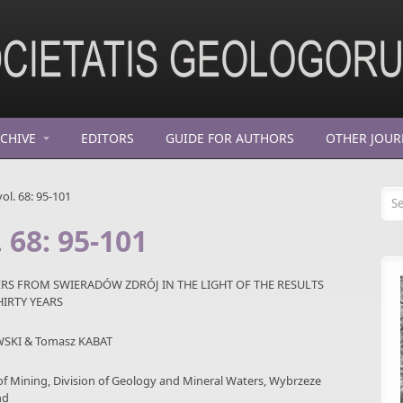
CHIVE
EDITORS
GUIDE FOR AUTHORS
OTHER JOUR
Se
ol. 68: 95-101
 68: 95-101
RS FROM SWIERADÓW ZDRÓJ IN THE LIGHT OF THE RESULTS
HIRTY YEARS
OWSKI & Tomasz KABAT
of Mining, Division of Geology and Mineral Waters, Wybrzeze
nd