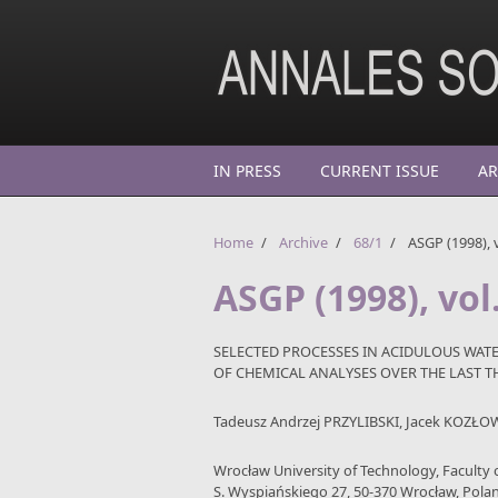
Skip to main content
IN PRESS
CURRENT ISSUE
AR
Home
/
Archive
/
68/1
/
ASGP (1998), v
ASGP (1998), vol.
SELECTED PROCESSES IN ACIDULOUS WATE
OF CHEMICAL ANALYSES OVER THE LAST T
Tadeusz Andrzej PRZYLIBSKI, Jacek KOZŁ
Wrocław University of Technology, Faculty 
S. Wyspiańskiego 27, 50-370 Wrocław, Pola