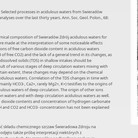
1998. Selected processes in acidulous waters from Swieradów
analyses over the last thirty years. Ann. Soc. Geol. Polon., 68:
chemical composition of Swieradów Zdrój acidulous waters for
re made at the interpretation of some noticeable effects
tions of free carbon dioxide content in acidulous waters
 free CO2) and the lack of a general trend in its changes, as
 dissolved solids (TDS) in shallow intakes should be
ult of various stages of deep circulation waters mixing with
certain extent, these changes may depend on the chemical
idulous waters. Correlation of the TDS changes in time with
mainly HCO3-, Ca2+, rarely Mg2+, K+) testifies to the origins of
ulous waters of deep circulation. The origin of other ions
n waters and with deep circulation acidulous waters as well.
on dioxide contents and concentration of hydrogen carbonate
n pH and CO2 and HCO3- concentration has not been explained
ść składu chemicznego szczaw Świeradowa Zdroju na
 Podjęto także próbę interpretacji niektórych z