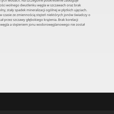
tych wodach. Na szczególne podkreślenie zasługuje
ości wolnego dwutlenku węgla w szczawach oraz brak
ny, stały spadek mineralizacji ogólnej w płytkich ujęciach.
) w czasie ze zmiennością stężeń niektórych jonów świadczy o
ł przez szczawy głębokiego krążenia. Brak korelacji
węgla a stężeniem jonu wodorowęglanowego nie został