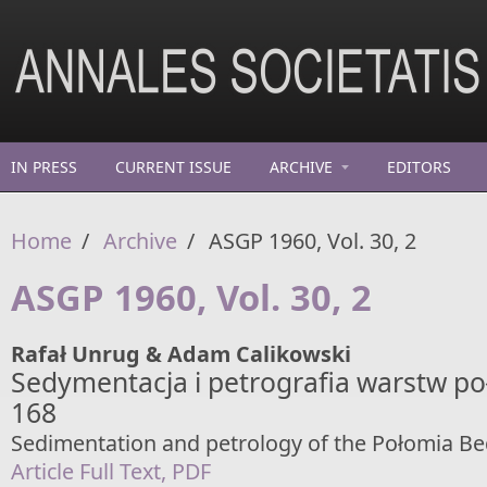
Skip to main content
IN PRESS
CURRENT ISSUE
ARCHIVE
EDITORS
Home
/
Archive
/
ASGP 1960, Vol. 30, 2
ASGP 1960, Vol. 30, 2
Rafał Unrug & Adam Calikowski
Sedymentacja i petrografia warstw po
168
Sedimentation and petrology of the Połomia B
Article Full Text, PDF